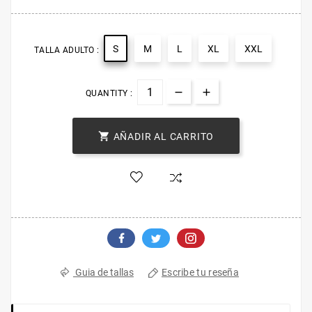
S
M
L
XL
XXL
TALLA ADULTO :
QUANTITY :

AÑADIR AL CARRITO
Escribe tu reseña
Guia de tallas