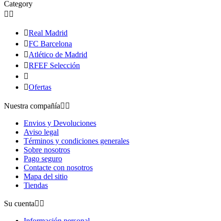
Category



Real Madrid

FC Barcelona

Atlético de Madrid

RFEF Selección


Ofertas
Nuestra compañía


Envios y Devoluciones
Aviso legal
Términos y condiciones generales
Sobre nosotros
Pago seguro
Contacte con nosotros
Mapa del sitio
Tiendas
Su cuenta


Información personal