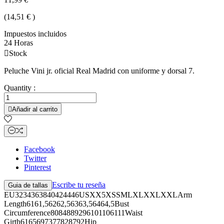
(14,51 € )
Impuestos incluidos
24 Horas

Stock
Peluche Vini jr. oficial Real Madrid con uniforme y dorsal 7.
Quantity :

Añadir al carrito
Facebook
Twitter
Pinterest
Escribe tu reseña
Guia de tallas
EU3234363840424446USXX5XSSMLXLXXLXXLArm
Length6161,56262,56363,56464,5Bust
Circumference8084889296101106111Waist
Girth6165697377828792Hip