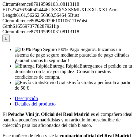
Circumference87919599103108113118
EU3234363840424446USXX5XSSMLXLXXLXXLArm
Length6161,56262,56363,56464,5Bust
Circumference8084889296101106111Waist
Girth6165697377828792Hip
Circumference87919599103108113118

100% Pago Seguro
Utilizamos un
sistema de pago seguro mediante pasarelas de pago cifradas
¡Garantizamos tu seguridad!
Entrega Rápida
Entregamos el pedido en tu
domicilio con la mayor rapidez. Consulta nuestras
condiciones de compra.
Envío Gratis
Envío Gratis a península a partir
de 50 €
Descripción
Detalles del producto
El
Peluche Vini jr. Oficial del Real Madrid
es el compañero ideal
para los pequeños madridistas y un artículo imprescindible de
colección para los aficionados del club blanco.
Este muñeco de felpa viste la
equipación oficial del Real Madrid