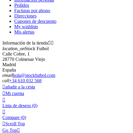
Pedidos
Facturas por abono
Direcciones
Cupones de descuento
My wishlists
Mis alertas
Información de la tienda


location_on
Stock Futbol
Calle Cobre, 1
28770 Colmenar Viejo
Madrid
España
email
hola@stockfutbol.com
call
+34 610 032 568

añadir a la cesta

Mi cuenta

Lista de deseos
(0)

Compare (
0
)

Scroll Top
Go Top
