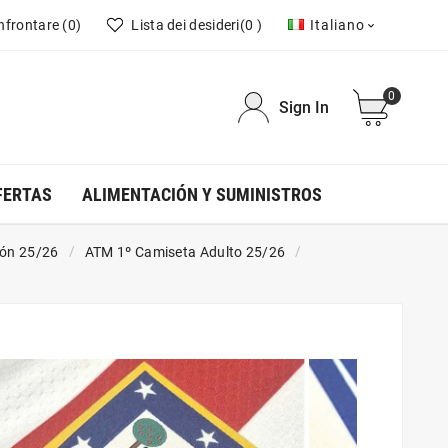
nfrontare
(0)
Lista dei desideri
(0 )
Italiano

0
Sign In
FERTAS
ALIMENTACIÓN Y SUMINISTROS
ión 25/26
ATM 1º Camiseta Adulto 25/26