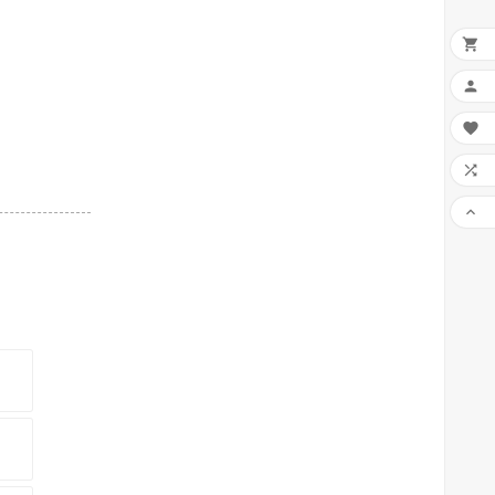




