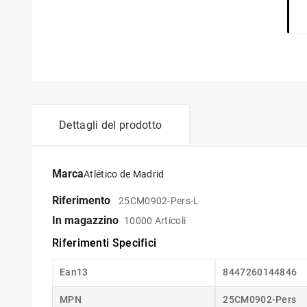
Dettagli del prodotto
Marca
Atlético de Madrid
Riferimento
25CM0902-Pers-L
In magazzino
10000 Articoli
Riferimenti Specifici
Ean13
8447260144846
MPN
25CM0902-Pers