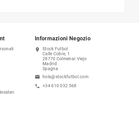
nt
Informazioni Negozio
rsonali
Stock Futbol
location_on
Calle Cobre, 1
28770 Colmenar Viejo
Madrid
Spagna
hola@stockfutbol.com
email
+34 610 032 568
call
desideri