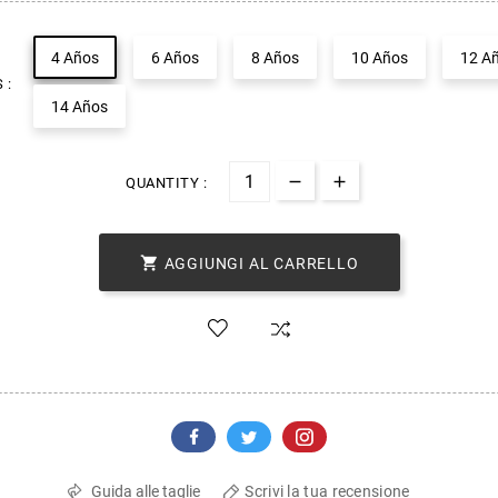
4 Años
6 Años
8 Años
10 Años
12 A
 :
14 Años
QUANTITY :

AGGIUNGI AL CARRELLO
Scrivi la tua recensione
Guida alle taglie