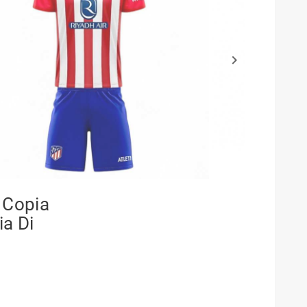
keyboard_arrow_right
i Copia
ia Di