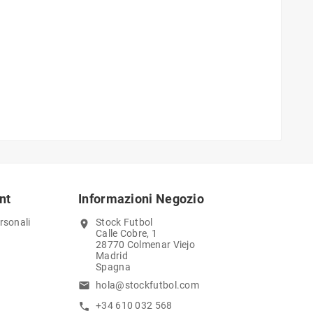
nt
Informazioni Negozio
rsonali
Stock Futbol
location_on
Calle Cobre, 1
28770 Colmenar Viejo
Madrid
Spagna
hola@stockfutbol.com
email
+34 610 032 568
call