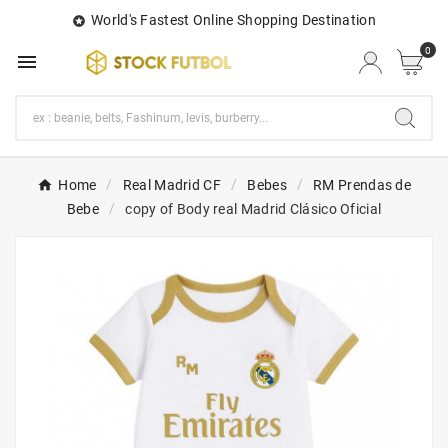
World's Fastest Online Shopping Destination

0

Home
Real Madrid CF
Bebes
RM Prendas de
Bebe
copy of Body real Madrid Clásico Oficial