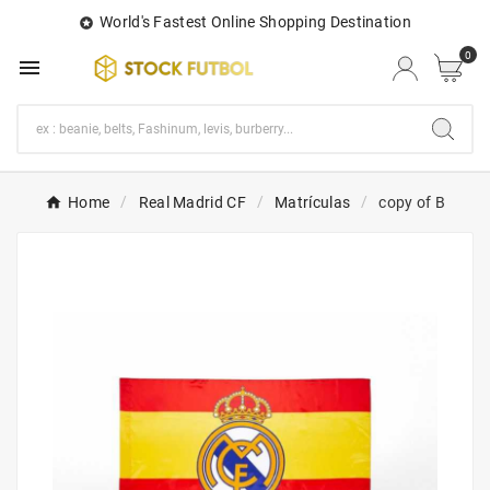
World's Fastest Online Shopping Destination

0

Home
Real Madrid CF
Matrículas
copy of B