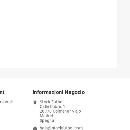
nt
Informazioni Negozio
rsonali
Stock Futbol
location_on
Calle Cobre, 1
28770 Colmenar Viejo
Madrid
Spagna
hola@stockfutbol.com
email