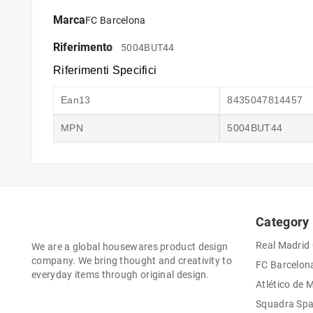
Marca
FC Barcelona
Riferimento
5004BUT44
Riferimenti Specifici
Ean13
8435047814457
MPN
5004BUT44
Category
Real Madrid
We are a global housewares product design
company. We bring thought and creativity to
FC Barcelon
everyday items through original design.
Atlético de 
Squadra Sp