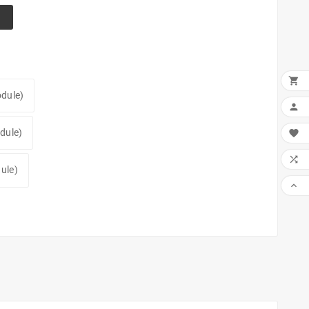

dule)

dule)


ule)
