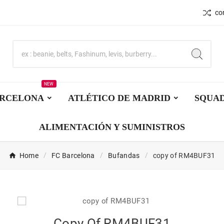
co
NEW
ARCELONA
ATLÉTICO DE MADRID
SQUA
ALIMENTACIÓN Y SUMINISTROS
Home
FC Barcelona
Bufandas
copy of RM4BUF31
Copy Of RM4BUF31