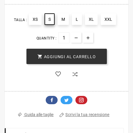
XS
S
M
L
XL
XXL
TALLA :
QUANTITY :

AGGIUNGI AL CARRELLO
Scrivi la tua recensione
Guida alle taglie