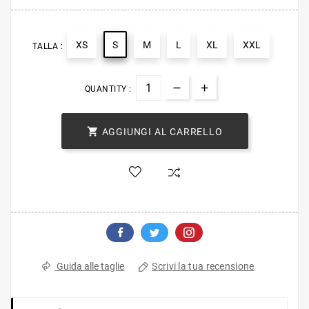
XS
S
M
L
XL
XXL
TALLA :
QUANTITY :

AGGIUNGI AL CARRELLO
Scrivi la tua recensione
Guida alle taglie