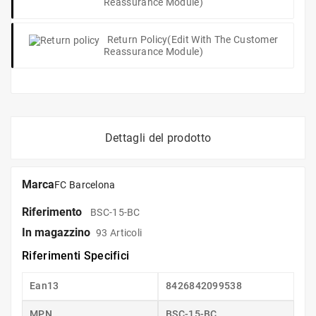
Reassurance Module)
Return Policy
(edit With The Customer
Reassurance Module)
Dettagli del prodotto
Marca
FC Barcelona
Riferimento
BSC-15-BC
In magazzino
93 Articoli
Riferimenti Specifici
Ean13
8426842099538
MPN
BSC-15-BC