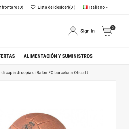
nfrontare
(0)
Lista dei desideri
(0 )
Italiano

0
Sign In
FERTAS
ALIMENTACIÓN Y SUMINISTROS
a di copia di copia di Balón FC barcelona Oficial t