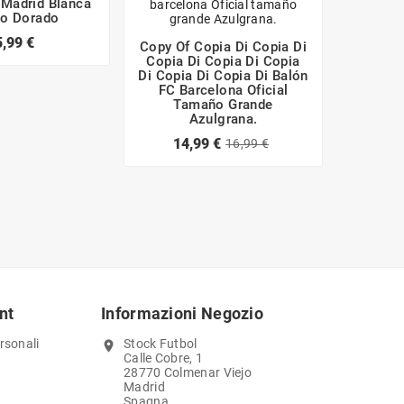
 Madrid Blanca
Taza
o Dorado
Madri
5,99 €
Copy Of Copia Di Copia Di
Copia Di Copia Di Copia
Di Copia Di Copia Di Balón
FC Barcelona Oficial
Tamaño Grande
Azulgrana.
14,99 €
16,99 €
nt
Informazioni Negozio
rsonali
Stock Futbol
location_on
Calle Cobre, 1
28770 Colmenar Viejo
Madrid
Spagna