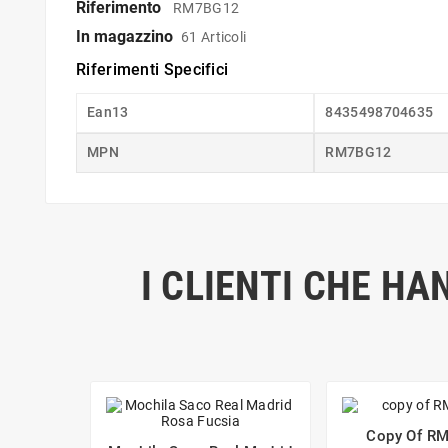
Riferimento
RM7BG12
In magazzino
61 Articoli
Riferimenti Specifici
Ean13
8435498704635
MPN
RM7BG12
I CLIENTI CHE H
Copy Of R