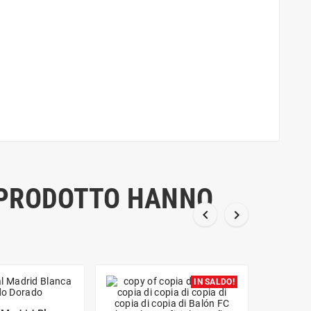
O PRODOTTO HANNO


IN SALDO!