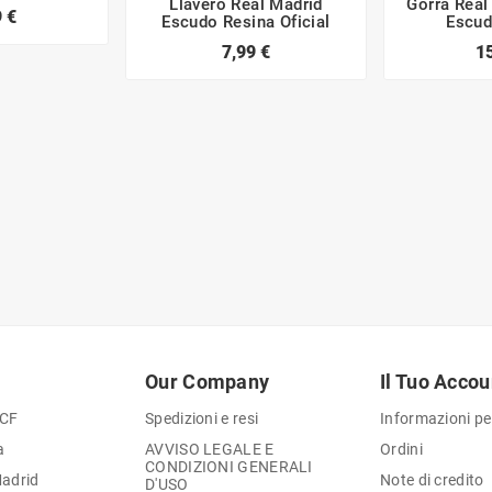
Llavero Real Madrid
Gorra Real
 €
Escudo Resina Oficial
Escud
7,99 €
1
Our Company
Il Tuo Accou
 CF
Spedizioni e resi
Informazioni pe
a
AVVISO LEGALE E
Ordini
CONDIZIONI GENERALI
Madrid
Note di credito
D'USO