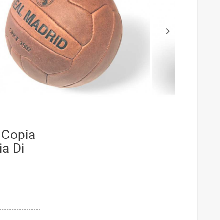
keyboard_arrow_right
i Copia
ia Di