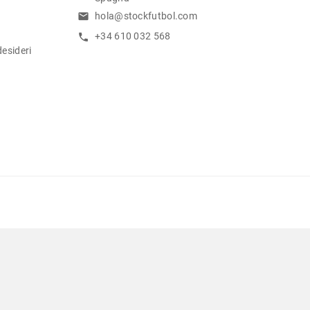
hola@stockfutbol.com
email
+34 610 032 568
call
desideri