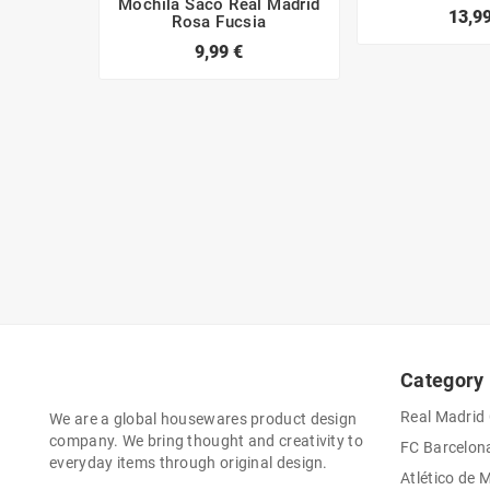
Mochila Saco Real Madrid
13,99
Rosa Fucsia
9,99 €
Category
Real Madrid
We are a global housewares product design
company. We bring thought and creativity to
FC Barcelon
everyday items through original design.
Atlético de 