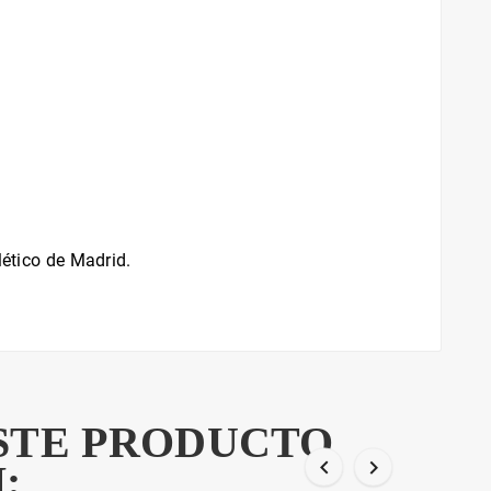
lético de Madrid.
ESTE PRODUCTO


: