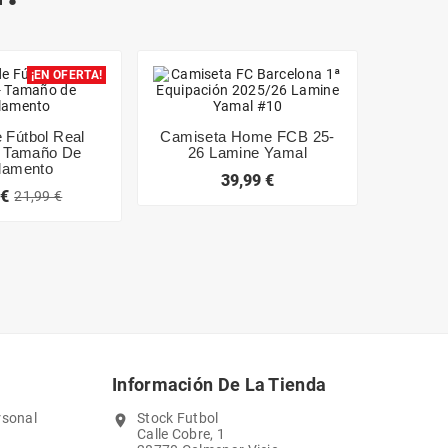
¡EN OFERTA!
 Fútbol Real
Camiseta Home FCB 25-
Bufa
- Tamaño De
26 Lamine Yamal
Neg
lamento
39,99 €
 €
21,99 €
Información De La Tienda
rsonal
Stock Futbol
location_on
Calle Cobre, 1