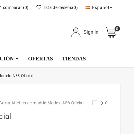
comparar
(0)
lista de deseos
(0)
Español

0
Sign In
CCIÓN
OFERTAS
TIENDAS
odelo Nº8 Oficial
keyboard_arrow_right
cial