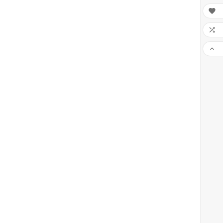


