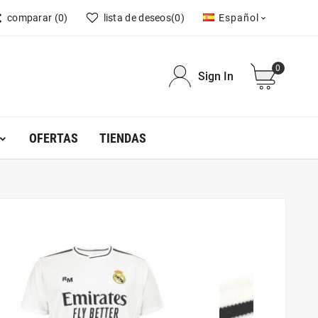
comparar
(0)
lista de deseos
(0)
Español

0
Sign In
OFERTAS
TIENDAS