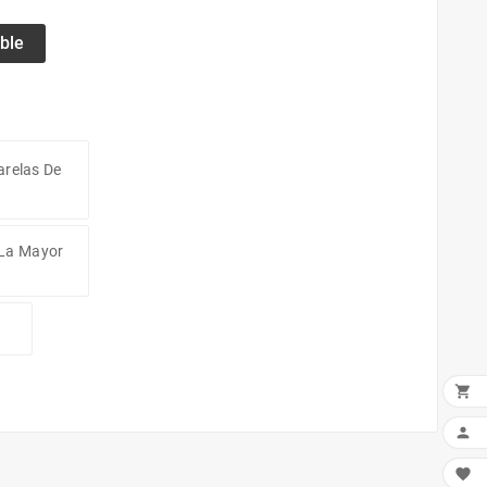
ble
arelas De
 La Mayor


