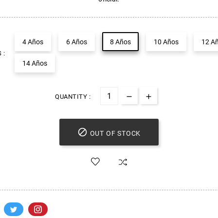
4 Años
6 Años
8 Años
10 Años
12 A
 :
14 Años
QUANTITY :

OUT OF STOCK