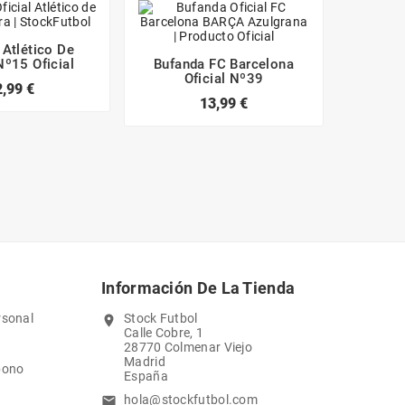
 Atlético De
Nº15 Oficial
Bufanda FC Barcelona
Baló
Oficial Nº39
Barce
2,99 €
13,99 €
29
Información De La Tienda
rsonal
Stock Futbol
location_on
Calle Cobre, 1
28770 Colmenar Viejo
Madrid
bono
España
hola@stockfutbol.com
email