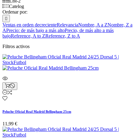
List-2
Catelog
Ordenar por:

Ventas en orden decreciente
Relevancia
Nombre, A a Z
Nombre, Z a
A
Precio: de más bajo a más alto
Precio, de más alto a más
bajo
Reference, A to Z
Reference, Z to A
Filtros activos
Peluche Oficial Real Madrid Bellingham 25cm
11,99 €