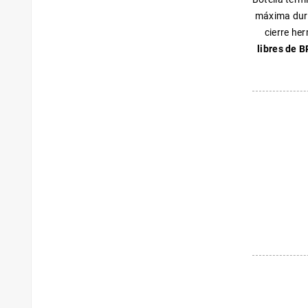
máxima dura
cierre he
libres de B