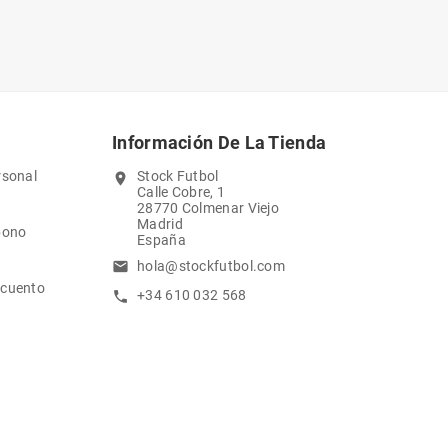
Información De La Tienda
rsonal
Stock Futbol
location_on
Calle Cobre, 1
28770 Colmenar Viejo
Madrid
bono
España
hola@stockfutbol.com
email
scuento
+34 610 032 568
call