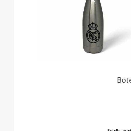
Bot
Botella térm