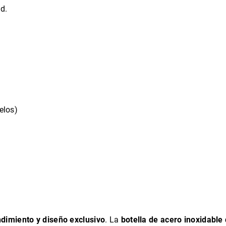
d.
elos)
ndimiento y diseño exclusivo
. La
botella de acero inoxidable