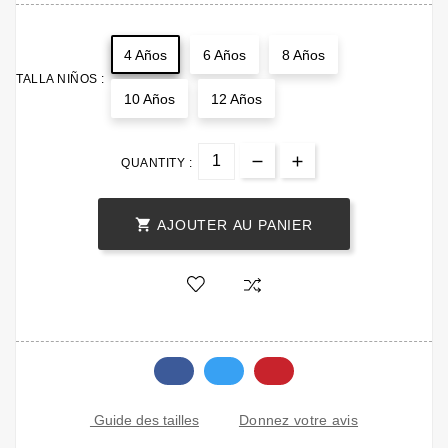
4 Años
6 Años
8 Años
TALLA NIÑOS :
10 Años
12 Años
QUANTITY :

AJOUTER AU PANIER
Donnez votre avis
Guide des tailles