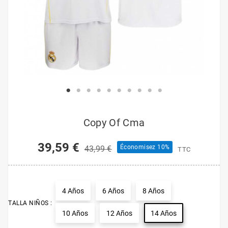
Copy Of Cma
39,59 €
Économisez 10%
43,99 €
TTC
4 Años
6 Años
8 Años
TALLA NIÑOS :
10 Años
12 Años
14 Años