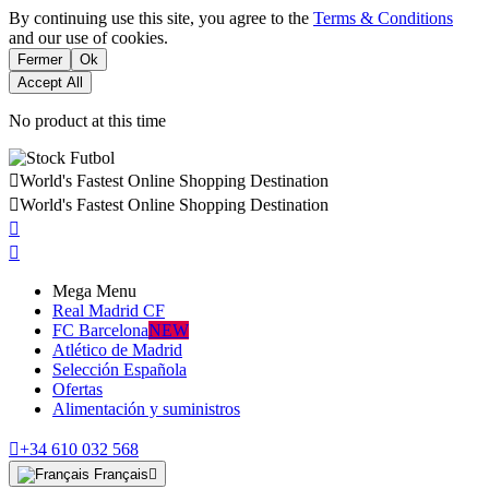
By continuing use this site, you agree to the
Terms & Conditions
and our use of cookies.
Fermer
Ok
Accept All
No product at this time

World's Fastest Online Shopping Destination

World's Fastest Online Shopping Destination


Mega Menu
Real Madrid CF
FC Barcelona
NEW
Atlético de Madrid
Selección Española
Ofertas
Alimentación y suministros

+34 610 032 568
Français
