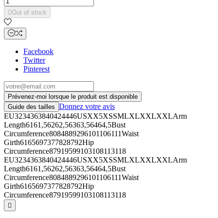

Out of stock
Facebook
Twitter
Pinterest
Prévenez-moi lorsque le produit est disponible
Donnez votre avis
Guide des tailles
EU3234363840424446USXX5XSSMLXLXXLXXLArm
Length6161,56262,56363,56464,5Bust
Circumference8084889296101106111Waist
Girth6165697377828792Hip
Circumference87919599103108113118
EU3234363840424446USXX5XSSMLXLXXLXXLArm
Length6161,56262,56363,56464,5Bust
Circumference8084889296101106111Waist
Girth6165697377828792Hip
Circumference87919599103108113118
