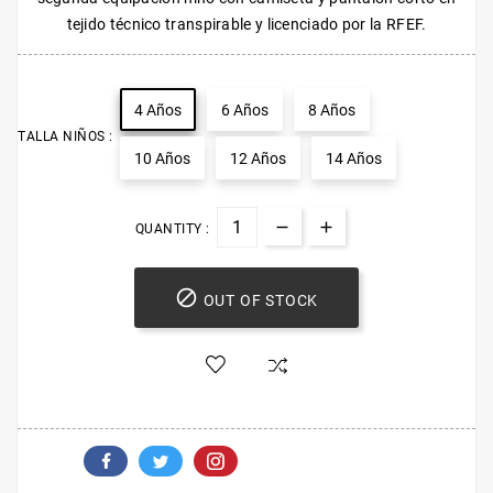
tejido técnico transpirable y licenciado por la RFEF.
4 Años
6 Años
8 Años
TALLA NIÑOS :
10 Años
12 Años
14 Años
QUANTITY :

OUT OF STOCK