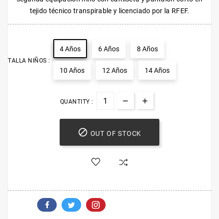
tejido técnico transpirable y licenciado por la RFEF.
4 Años
6 Años
8 Años
TALLA NIÑOS :
10 Años
12 Años
14 Años
QUANTITY :

OUT OF STOCK