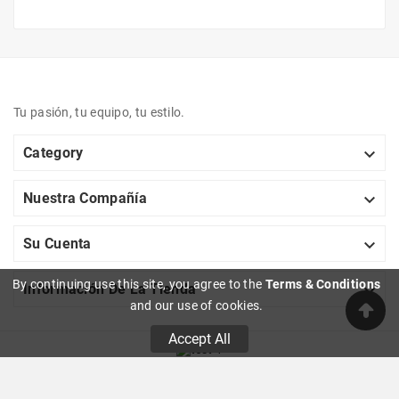
Tu pasión, tu equipo, tu estilo.

Category

Nuestra Compañía

Su Cuenta
By continuing use this site, you agree to the
Terms & Conditions

Información De La Tienda
and our use of cookies.
Accept All
© 2019 - Ecommerce Software By PrestaShop™