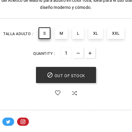
del Atlético de Madrid para adulto en color rosa, ideal para el uso dia
diseño moderno y cómodo.
S
M
L
XL
XXL
TALLA ADULTO :
QUANTITY :

OUT OF STOCK