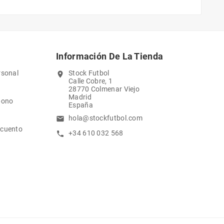
Información De La Tienda
rsonal
Stock Futbol
location_on
Calle Cobre, 1
28770 Colmenar Viejo
Madrid
bono
España
hola@stockfutbol.com
email
scuento
+34 610 032 568
call