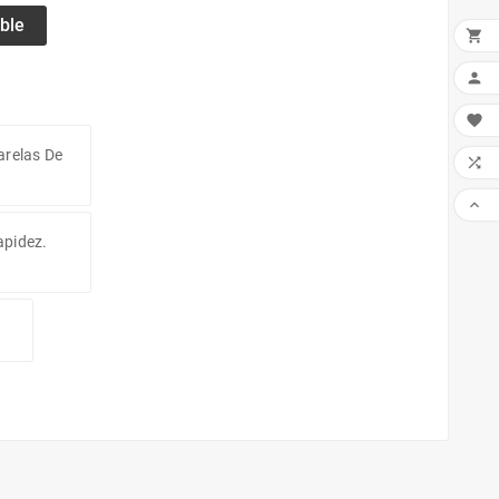
ble



arelas De


apidez.