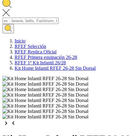
Inicio
RFEF Selección
RFEF Replica Oficial
RFEF Primera equipación 26-28
RFEF 1º Kit Infantil 26/28
Kit Home Infantil RFEF 26-28 Sin Dorsal
keyboard_arrow_right
keyboard_arrow_left