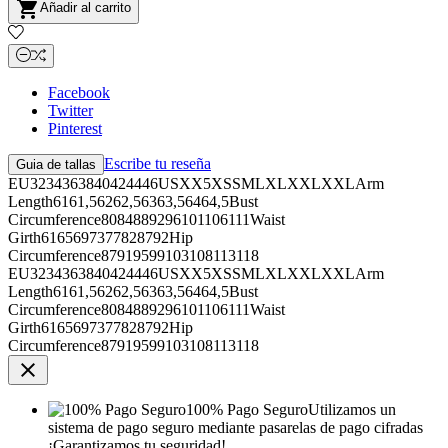

Añadir al carrito
Facebook
Twitter
Pinterest
Escribe tu reseña
Guia de tallas
EU3234363840424446USXX5XSSMLXLXXLXXLArm
Length6161,56262,56363,56464,5Bust
Circumference8084889296101106111Waist
Girth6165697377828792Hip
Circumference87919599103108113118
EU3234363840424446USXX5XSSMLXLXXLXXLArm
Length6161,56262,56363,56464,5Bust
Circumference8084889296101106111Waist
Girth6165697377828792Hip
Circumference87919599103108113118

100% Pago Seguro
Utilizamos un
sistema de pago seguro mediante pasarelas de pago cifradas
¡Garantizamos tu seguridad!