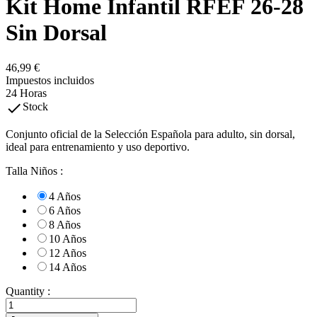
Kit Home Infantil RFEF 26-28
Sin Dorsal
46,99 €
Impuestos incluidos
24 Horas

Stock
Conjunto oficial de la Selección Española para adulto, sin dorsal,
ideal para entrenamiento y uso deportivo.
Talla Niños :
4 Años
6 Años
8 Años
10 Años
12 Años
14 Años
Quantity :