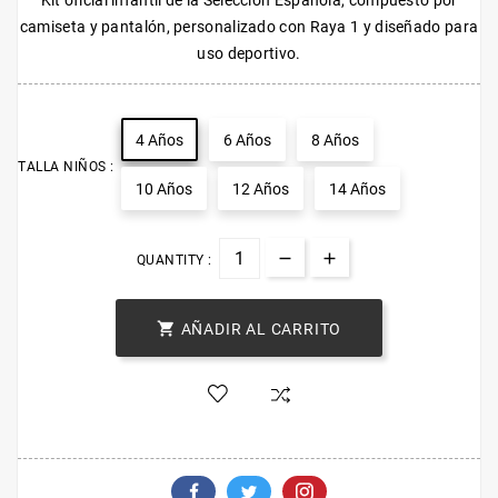
Kit oficial infantil de la Selección Española, compuesto por
camiseta y pantalón, personalizado con Raya 1 y diseñado para
uso deportivo.
4 Años
6 Años
8 Años
TALLA NIÑOS :
10 Años
12 Años
14 Años
QUANTITY :

AÑADIR AL CARRITO