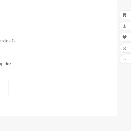



arelas De


apidez.