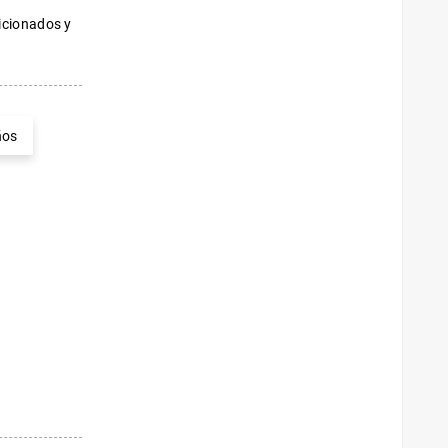
ficionados y
ños