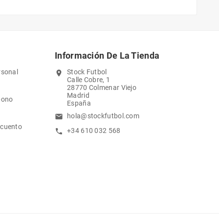
Información De La Tienda
rsonal
Stock Futbol
location_on
Calle Cobre, 1
28770 Colmenar Viejo
Madrid
bono
España
hola@stockfutbol.com
email
scuento
+34 610 032 568
call