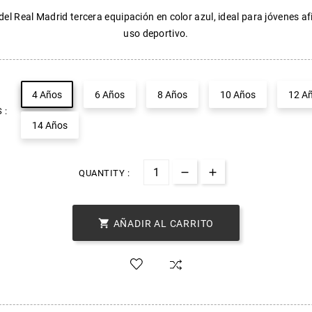
l del Real Madrid tercera equipación en color azul, ideal para jóvenes a
uso deportivo.
4 Años
6 Años
8 Años
10 Años
12 A
 :
14 Años
QUANTITY :

AÑADIR AL CARRITO