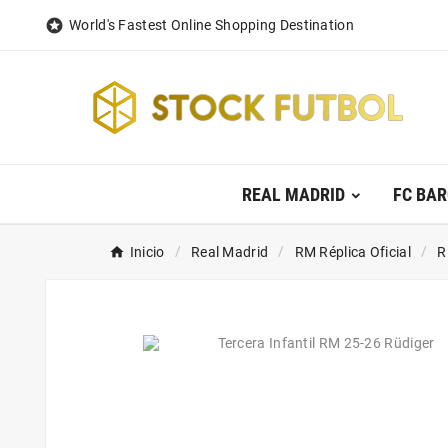

World's Fastest Online Shopping Destination
REAL MADRID
FC BA
Inicio
Real Madrid
RM Réplica Oficial
R