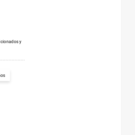
ficionados y
ños