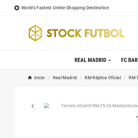

World's Fastest Online Shopping Destination
REAL MADRID
FC BA
Inicio
Real Madrid
RM Réplica Oficial
RM 
keyboard_arrow_left