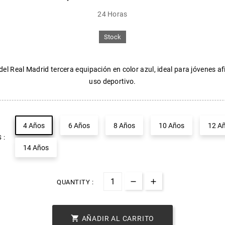
24 Horas
Stock
l del Real Madrid tercera equipación en color azul, ideal para jóvenes a
uso deportivo.
4 Años
6 Años
8 Años
10 Años
12 A
 :
14 Años
QUANTITY :

AÑADIR AL CARRITO