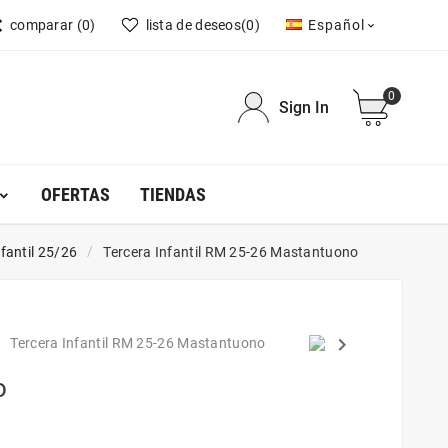
comparar
(0)
lista de deseos
(0)
Español

0
Sign In
OFERTAS
TIENDAS
nfantil 25/26
Tercera Infantil RM 25-26 Mastantuono
keyboard_arrow_right
o