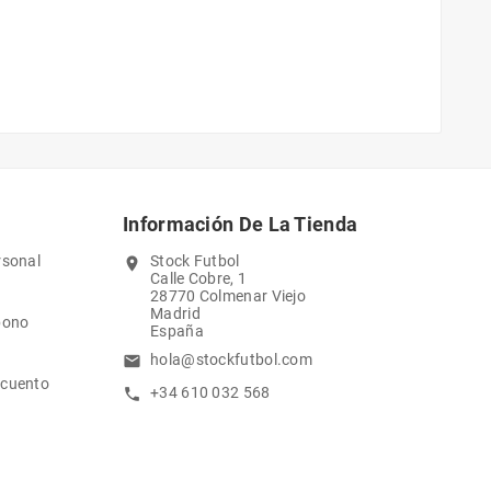
Información De La Tienda
rsonal
Stock Futbol
location_on
Calle Cobre, 1
28770 Colmenar Viejo
Madrid
bono
España
hola@stockfutbol.com
email
scuento
+34 610 032 568
call