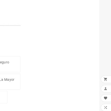
Seguro

 La Mayor


