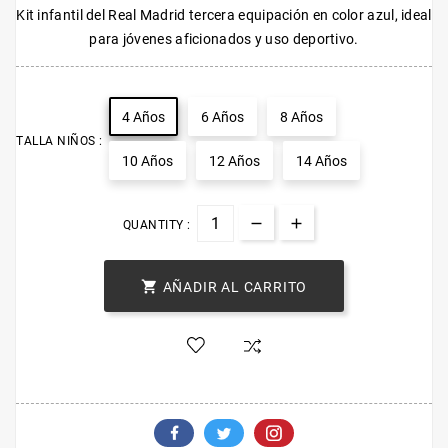
Kit infantil del Real Madrid tercera equipación en color azul, ideal
para jóvenes aficionados y uso deportivo.
4 Años
6 Años
8 Años
TALLA NIÑOS :
10 Años
12 Años
14 Años
QUANTITY :

AÑADIR AL CARRITO