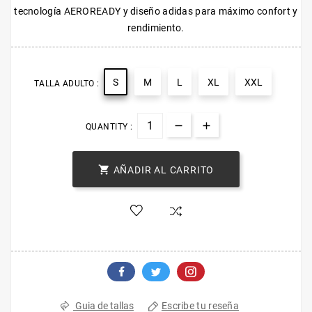
tecnología AEROREADY y diseño adidas para máximo confort y
rendimiento.
S
M
L
XL
XXL
TALLA ADULTO :
QUANTITY :

AÑADIR AL CARRITO
Escribe tu reseña
Guia de tallas