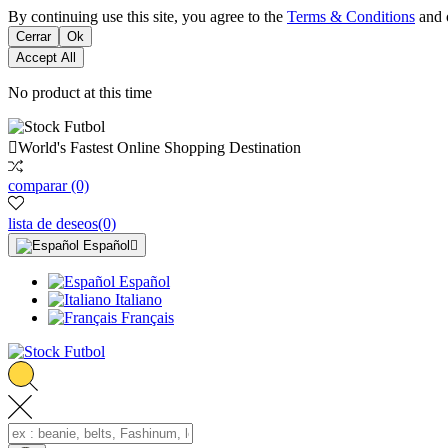
By continuing use this site, you agree to the
Terms & Conditions
and o
Cerrar
Ok
Accept All
No product at this time

World's Fastest Online Shopping Destination
comparar
(0)
lista de deseos
(0)
Español

Español
Italiano
Français