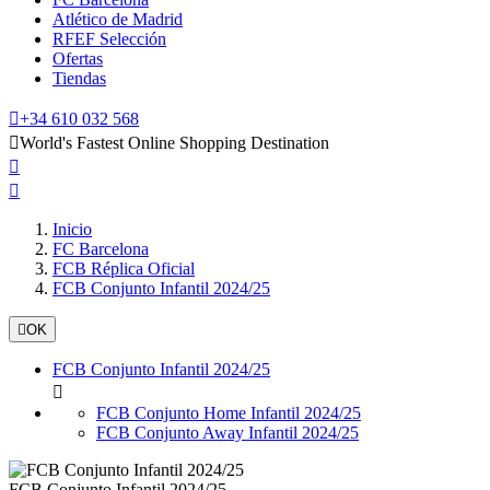
Atlético de Madrid
RFEF Selección
Ofertas
Tiendas

+34 610 032 568

World's Fastest Online Shopping Destination


Inicio
FC Barcelona
FCB Réplica Oficial
FCB Conjunto Infantil 2024/25

OK
FCB Conjunto Infantil 2024/25

FCB Conjunto Home Infantil 2024/25
FCB Conjunto Away Infantil 2024/25
FCB Conjunto Infantil 2024/25