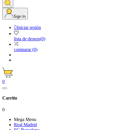
Sign In

Iniciar sesión
lista de deseos
(0)
comparar
(0)
0
Carrito
0
Mega Menu
Real Madrid
FC Barcelona