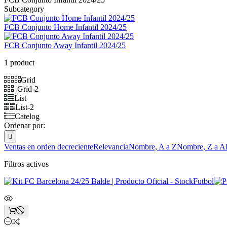
Subcategory
FCB Conjunto Home Infantil 2024/25
FCB Conjunto Away Infantil 2024/25
1 product
Grid
Grid-2
List
List-2
Catelog
Ordenar por:

Ventas en orden decreciente
Relevancia
Nombre, A a Z
Nombre, Z a A
Filtros activos