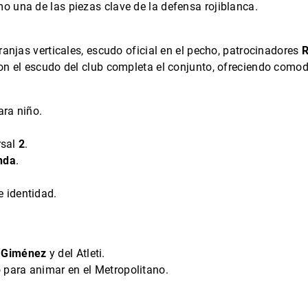
o una de las piezas clave de la defensa rojiblanca.
ranjas verticales, escudo oficial en el pecho, patrocinadores
R
on el escudo del club completa el conjunto, ofreciendo comodid
ara niño.
rsal
2
.
nda
.
 identidad.
e
Giménez
y del Atleti.
para animar en el Metropolitano.