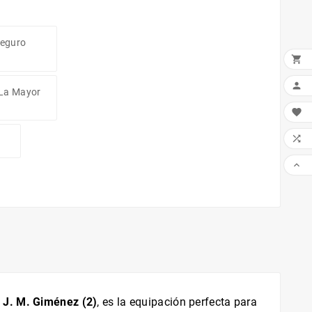
Seguro


 La Mayor



e
J. M. Giménez (2)
, es la equipación perfecta para