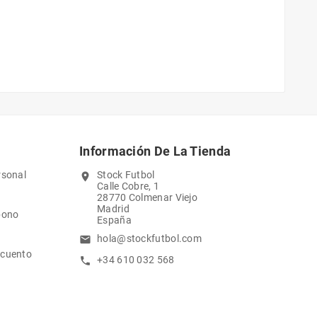
Información De La Tienda
rsonal
Stock Futbol
location_on
Calle Cobre, 1
28770 Colmenar Viejo
Madrid
bono
España
hola@stockfutbol.com
email
scuento
+34 610 032 568
call