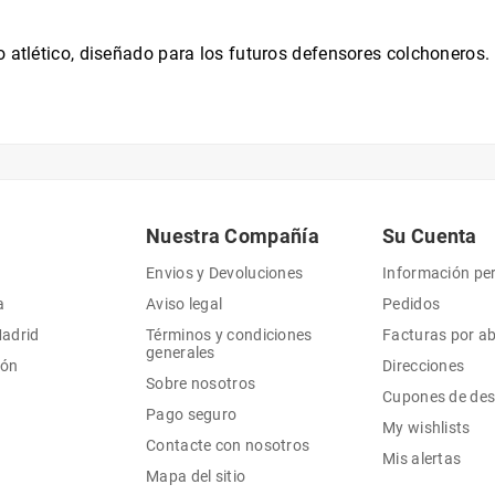
o atlético, diseñado para los futuros defensores colchoneros.
Nuestra Compañía
Su Cuenta
Envios y Devoluciones
Información pe
a
Aviso legal
Pedidos
Madrid
Términos y condiciones
Facturas por a
generales
ión
Direcciones
Sobre nosotros
Cupones de de
Pago seguro
My wishlists
Contacte con nosotros
Mis alertas
Mapa del sitio