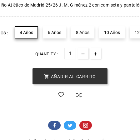
niño Atlético de Madrid 25/26 J. M. Giménez 2 con camiseta y pantalón
4 Años
6 Años
8 Años
10 Años
12
OS :
QUANTITY :

AÑADIR AL CARRITO