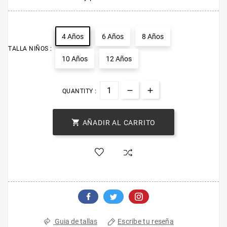
4 Años
6 Años
8 Años
TALLA NIÑOS :
10 Años
12 Años
QUANTITY :

AÑADIR AL CARRITO
Escribe tu reseña
Guia de tallas