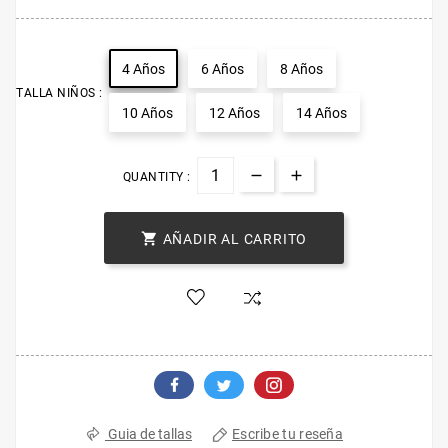
4 Años
6 Años
8 Años
TALLA NIÑOS :
10 Años
12 Años
14 Años
QUANTITY :

AÑADIR AL CARRITO
Escribe tu reseña
Guia de tallas