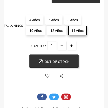
4 Años
6 Años
8 Años
TALLA NIÑOS :
10 Años
12 Años
14 Años
QUANTITY :

OUT OF STOCK