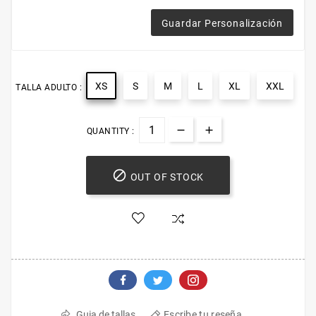
Guardar Personalización
XS
S
M
L
XL
XXL
TALLA ADULTO :
QUANTITY :

OUT OF STOCK
Escribe tu reseña
Guia de tallas