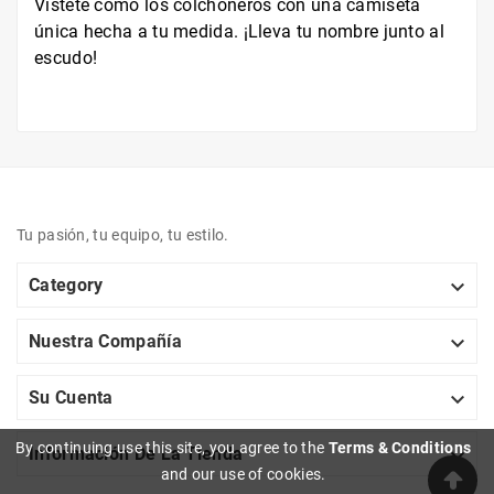
Vístete como los colchoneros con una camiseta
única hecha a tu medida. ¡Lleva tu nombre junto al
escudo!
Tu pasión, tu equipo, tu estilo.

Category

Nuestra Compañía

Su Cuenta
By continuing use this site, you agree to the
Terms & Conditions

Información De La Tienda
and our use of cookies.