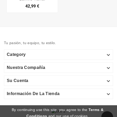
42,99 €
Tu pasión, tu equipo, tu estilo.

Category

Nuestra Compañía

Su Cuenta

Información De La Tienda
By continuing use this site, you agree to the
Terms &
Conditions
and our use of cookies.