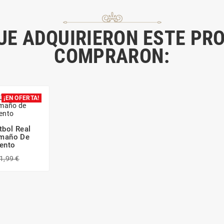
QUE ADQUIRIERON ESTE PR
COMPRARON:
¡EN OFERTA!
tbol Real
amaño De
ento
1,99 €