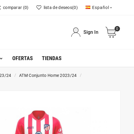
comparar
(0)
lista de deseos
(0)
Español

0
Sign In
OFERTAS
TIENDAS
023/24
ATM Conjunto Home 2023/24