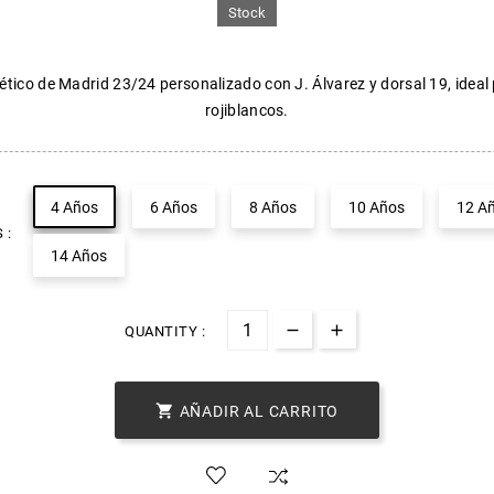
Stock
ético de Madrid 23/24 personalizado con J. Álvarez y dorsal 19, ideal
rojiblancos.
4 Años
6 Años
8 Años
10 Años
12 A
 :
14 Años
QUANTITY :

AÑADIR AL CARRITO