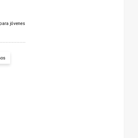
 para jóvenes
ños