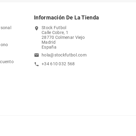
Información De La Tienda
rsonal
Stock Futbol
location_on
Calle Cobre, 1
28770 Colmenar Viejo
Madrid
bono
España
hola@stockfutbol.com
email
scuento
+34 610 032 568
call