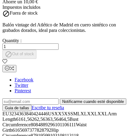
Ahorre un 10,00 €
Impuestos incluidos

Fuera de stock
Balón vintage del Atlético de Madrid en cuero sintético con
grabados dorados, ideal para coleccionistas.
Quantity :

Out of stock
Facebook
Twitter
Pinterest
Notificarme cuando esté disponible
Escribe tu reseña
Guia de tallas
EU3234363840424446USXX5XSSMLXLXXLXXLArm
Length6161,56262,56363,56464,5Bust
Circumference8084889296101106111Waist
Girth6165697377828792Hip
Circumference87919599103108113118