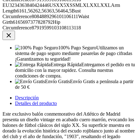
EU3234363840424446USXX5XSSMLXLXXLXXLArm
Length6161,56262,56363,56464,5Bust
Circumference8084889296101106111Waist
Girth6165697377828792Hip
Circumference87919599103108113118

100% Pago Seguro
Utilizamos un
sistema de pago seguro mediante pasarelas de pago cifradas
¡Garantizamos tu seguridad!
Entrega Rápida
Entregamos el pedido en tu
domicilio con la mayor rapidez. Consulta nuestras
condiciones de compra.
Envío Gratis
Envío Gratis a península a partir
de 50 €
Descripción
Detalles del producto
Este exclusivo balón conmemorativo del Atlético de Madrid
presenta un diseño vintage en acabado cuero marrón, evocando los
balones de fútbol clásicos del siglo XX. Su superficie muestra en
dorado la evolución histórica del escudo rojiblanco junto al nombre
del club y el año de fundación, "1903", resaltando el legado