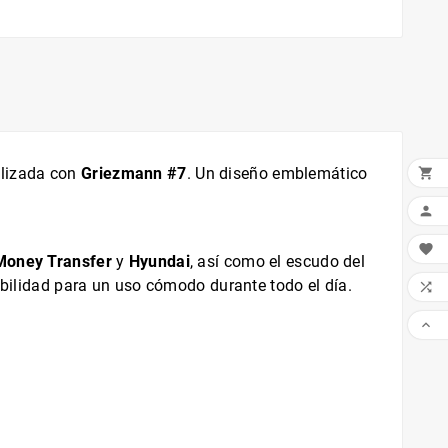
alizada con
Griezmann #7
. Un diseño emblemático



Money Transfer
y
Hyundai
, así como el escudo del
rabilidad para un uso cómodo durante todo el día.

