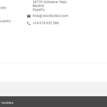
28770 Colmenar Viejo
Madrid
bono
España
hola@stockfutbol.com
email
scuento
+34 610 032 568
call
 cookies.