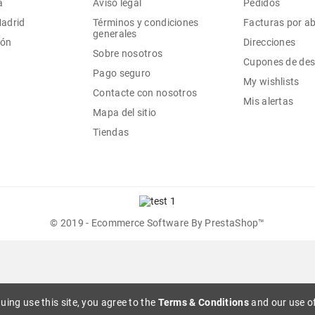
a
Aviso legal
Pedidos
Madrid
Términos y condiciones
Facturas por a
generales
ión
Direcciones
Sobre nosotros
Cupones de de
Pago seguro
My wishlists
Contacte con nosotros
Mis alertas
Mapa del sitio
Tiendas
© 2019 - Ecommerce Software By PrestaShop™
uing use this site, you agree to the
Terms & Conditions
and our use of