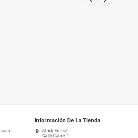


Información De La Tienda
rsonal
Stock Futbol
location_on
Calle Cobre, 1