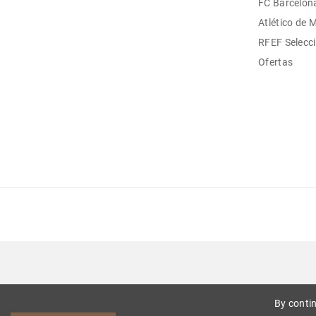
FC Barcelon
Atlético de 
RFEF Selecc
Ofertas
By contin