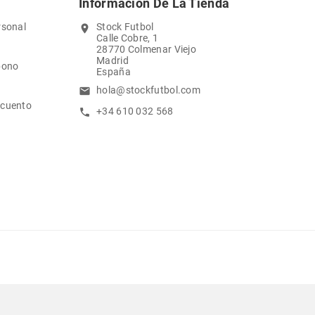
Información De La Tienda
rsonal
Stock Futbol
location_on
Calle Cobre, 1
28770 Colmenar Viejo
Madrid
bono
España
hola@stockfutbol.com
email
scuento
+34 610 032 568
call