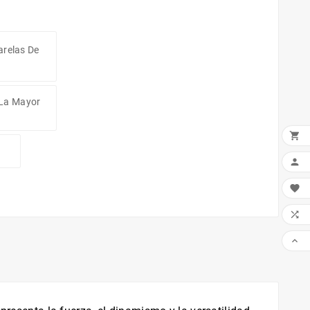
arelas De
 La Mayor




