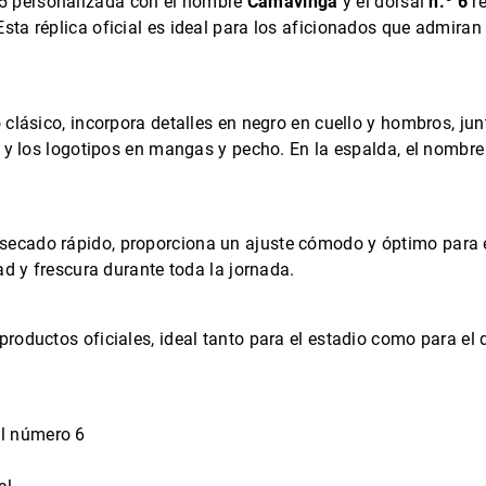
5 personalizada con el nombre
Camavinga
y el dorsal
n.º 6
re
sta réplica oficial es ideal para los aficionados que admiran
clásico, incorpora detalles en negro en cuello y hombros, junt
” y los logotipos en mangas y pecho. En la espalda, el nombr
secado rápido, proporciona un ajuste cómodo y óptimo para el
ad y frescura durante toda la jornada.
roductos oficiales, ideal tanto para el estadio como para el d
l número 6