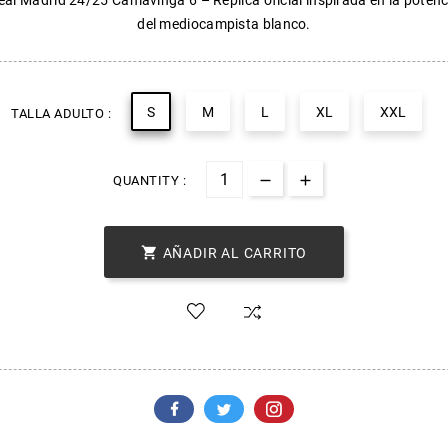
al Madrid 24/25 Camavinga 6 – Réplica oficial inspirada en la potenc
del mediocampista blanco.
S
M
L
XL
XXL
TALLA ADULTO :
QUANTITY :

AÑADIR AL CARRITO