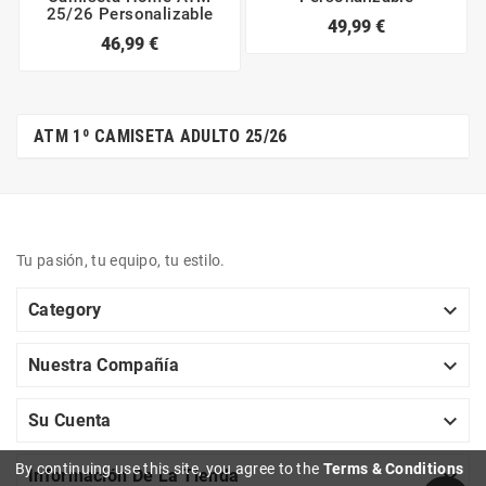
25/26 Personalizable
49,99 €
46,99 €
ATM 1º CAMISETA ADULTO 25/26
Tu pasión, tu equipo, tu estilo.

Category

Nuestra Compañía

Su Cuenta
By continuing use this site, you agree to the
Terms & Conditions

Información De La Tienda